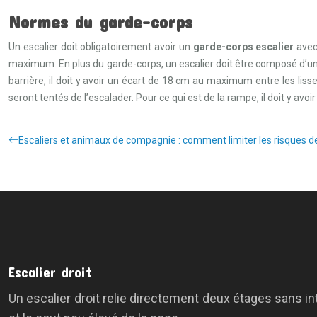
Normes du garde-corps
Un escalier doit obligatoirement avoir un
garde-corps escalier
avec
maximum. En plus du garde-corps, un escalier doit être composé d’
barrière, il doit y avoir un écart de 18 cm au maximum entre les lisse
seront tentés de l’escalader. Pour ce qui est de la rampe, il doit y avo
Escaliers et animaux de compagnie : comment limiter les risques d
Escalier droit
Un escalier droit relie directement deux étages sans i