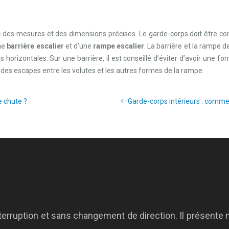
 des mesures et des dimensions précises. Le garde-corps doit être co
une
barrière escalier
et d’une
rampe escalier
. La barrière et la rampe 
s horizontales. Sur une barrière, il est conseillé d’éviter d’avoir une 
ir des escapes entre les volutes et les autres formes de la rampe.
e chute ?
Garde-corps intérieurs : comment
nterruption et sans changement de direction. Il présente