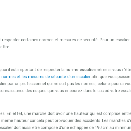
doit respecter certaines normes et mesures de sécurité. Pour un escalier
ettre.
uoi il est important de respecter la
norme escalier
même si vous n’êtes
s normes et les mesures de sécurité d’un escalier
afin que vous puissiez
scalier par un professionnel qui ne suit pas les normes, celui-ci pourra
connaissance des risques que vous encourez dans le cas où votre escali
es. En effet, une marche doit avoir une hauteur qui est comprise entre
a même hauteur car cela peut provoquer des accidents. Les marches d’u
 Un escalier doit aussi être composé d’une échappée de 190 cm au minim