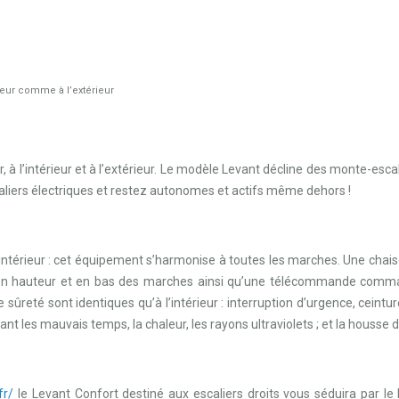
rieur comme à l’extérieur
r, à l’intérieur et à l’extérieur. Le modèle Levant décline des monte-esc
liers électriques et restez autonomes et actifs même dehors !
ntérieur : cet équipement s’harmonise à toutes les marches. Une chaise c
n hauteur et en bas des marches ainsi qu’une télécommande commande
ûreté sont identiques qu’à l’intérieur : interruption d’urgence, ceintu
ant les mauvais temps, la chaleur, les rayons ultraviolets ; et la housse d
fr/
le Levant Confort destiné aux escaliers droits vous séduira par le