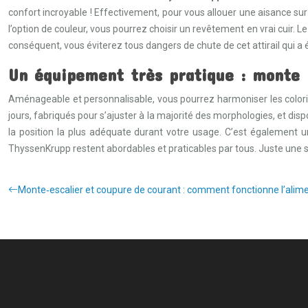
confort incroyable ! Effectivement, pour vous allouer une aisance sur-
l’option de couleur, vous pourrez choisir un revêtement en vrai cuir. L
conséquent, vous éviterez tous dangers de chute de cet attirail qui 
Un équipement très pratique : monte
Aménageable et personnalisable, vous pourrez harmoniser les color
jours, fabriqués pour s’ajuster à la majorité des morphologies, et di
la position la plus adéquate durant votre usage. C’est également u
ThyssenKrupp restent abordables et praticables par tous. Juste une 
Monte‑escalier et coupure de courant : comment fonctionne l’alime