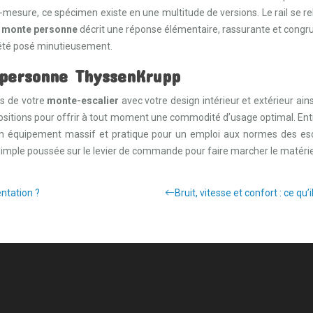
mesure, ce spécimen existe en une multitude de versions. Le rail se rel
e
monte personne
décrit une réponse élémentaire, rassurante et congr
a été posé minutieusement.
 personne ThyssenKrupp
is de votre
monte-escalier
avec votre design intérieur et extérieur ain
spositions pour offrir à tout moment une commodité d’usage optimal. Ent
n équipement massif et pratique pour un emploi aux normes des escal
simple poussée sur le levier de commande pour faire marcher le matérie
ntation ?
Bruit, vitesse et confort : ce qu’