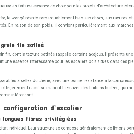
euse en fait une essence de choix pour les projets d’architecture inté
ée, le wengé résiste remarquablement bien aux chocs, aux rayures et à 
és. En raison de son poids, il convient particulièrement aux marches 
 grain fin satiné
in fin, dont la texture satinée rappelle certains acajous. Il présente une
ait une essence intéressante pour les escaliers bois situés dans des 
ables à celles du chêne, avec une bonne résistance à la compression e
 légèrement nacré se marient bien avec des finitions huilées, qui mett
romis intéressant.
 configuration d’escalier
 longues fibres privilégiées
habitat individuel. Leur structure se compose généralement de limons p