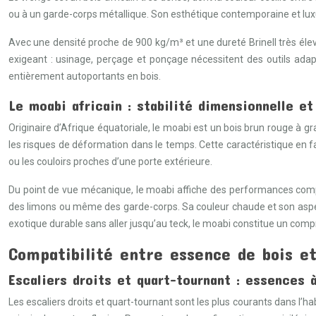
ou à un garde-corps métallique. Son esthétique contemporaine et luxu
Avec une densité proche de 900 kg/m³ et une dureté Brinell très élev
exigeant : usinage, perçage et ponçage nécessitent des outils adapt
entièrement autoportants en bois.
Le moabi africain : stabilité dimensionnelle et
Originaire d’Afrique équatoriale, le moabi est un bois brun rouge à gra
les risques de déformation dans le temps. Cette caractéristique en f
ou les couloirs proches d’une porte extérieure.
Du point de vue mécanique, le moabi affiche des performances compar
des limons ou même des garde-corps. Sa couleur chaude et son aspect
exotique durable sans aller jusqu’au teck, le moabi constitue un comp
Compatibilité entre essence de bois et
Escaliers droits et quart-tournant : essences à
Les escaliers droits et quart-tournant sont les plus courants dans l’