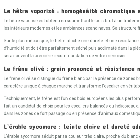
Le hêtre vaporisé : homogénéité chromatique e
Le hêtre vaporisé est obtenu en soumettant le bois brut à un traiteme
les intérieurs modernes et les ambiances scandinaves. Sa structure 
Sur le plan mécanique, le hêtre affiche une dureté et une résistance 
d’humidité et doit être parfaitement séché puis acclimaté dans la pièc
sera souvent la première recommandation de votre menuisier.
Le frêne olivé : grain prononcé et résistance
Le frêne olivé se distingue du frêne blanc par la présence de zones b
caractère unique à chaque marche et transforme l’escalier en véritabl
Techniquement, le frêne est l’un des bois européens les plus perform
fait un candidat de choix pour les escaliers balancés ou hélicoïdaux. 
dans les zones de fort passage ou en présence d’animaux domestiqu
L’érable sycomore : teinte claire et dureté a
L’érable sycomore séduit par sa couleur très claire, proche du blanc 