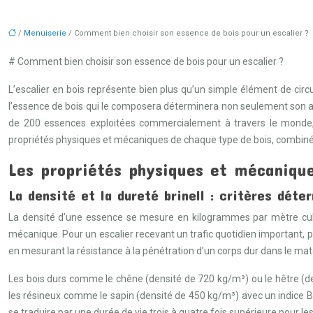
/
Menuiserie
/ Comment bien choisir son essence de bois pour un escalier ?
# Comment bien choisir son essence de bois pour un escalier ?
L’escalier en bois représente bien plus qu’un simple élément de circu
l’essence de bois qui le composera déterminera non seulement son ap
de 200 essences exploitées commercialement à travers le monde,
propriétés physiques et mécaniques de chaque type de bois, combinée
Les propriétés physiques et mécanique
La densité et la dureté brinell : critères déte
La densité d’une essence se mesure en kilogrammes par mètre cube 
mécanique. Pour un escalier recevant un trafic quotidien important, p
en mesurant la résistance à la pénétration d’un corps dur dans le mat
Les bois durs comme le chêne (densité de 720 kg/m³) ou le hêtre (den
les résineux comme le sapin (densité de 450 kg/m³) avec un indice B
se traduire par une durée de vie trois à quatre fois supérieure pour le