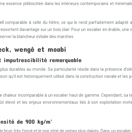
st une essence plébiscitée dans les intérieurs contemporains et minim
ll comparable à celle du hêtre, ce qui le rend parfaitement adapté au
ressortent davantage sur un bois clair. Pour un escalier en érable, une 
server la blancheur initiale des marches.
eck, wengé et moabi
t imputrescibilité remarquable
lus durables au monde. Sa particularité réside dans la présence d’oléo
n qu’il est historiquement utilisé dans la construction navale et les po
e chaleur incomparable à un escalier haut de gamme. Cependant, sa ten
t élevé et les enjeux environnementaux liés à son exploitation inviten
ensité de 900 kg/m³
e brun très foncé et le noir strié de veines plus claires. Dans un escalier, 