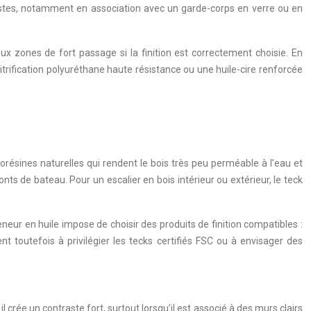
alistes, notamment en association avec un garde-corps en verre ou en
x zones de fort passage si la finition est correctement choisie. En
vitrification polyuréthane haute résistance ou une huile-cire renforcée
résines naturelles qui rendent le bois très peu perméable à l’eau et
nts de bateau. Pour un escalier en bois intérieur ou extérieur, le teck
eur en huile impose de choisir des produits de finition compatibles :
t toutefois à privilégier les tecks certifiés FSC ou à envisager des
il crée un contraste fort, surtout lorsqu’il est associé à des murs clairs