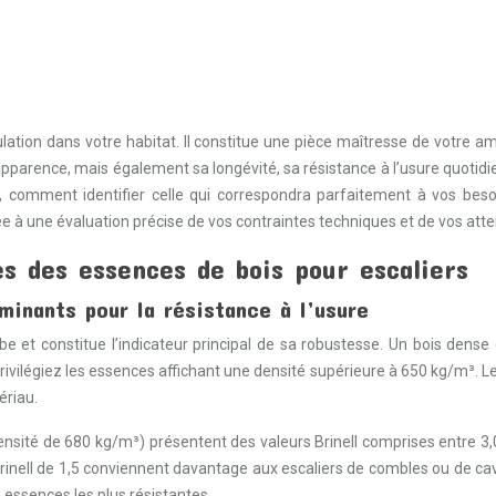
lation dans votre habitat. Il constitue une pièce maîtresse de votre am
parence, mais également sa longévité, sa résistance à l’usure quotid
 comment identifier celle qui correspondra parfaitement à vos bes
 à une évaluation précise de vos contraintes techniques et de vos atte
s des essences de bois pour escaliers
rminants pour la résistance à l’usure
et constitue l’indicateur principal de sa robustesse. Un bois dense 
rivilégiez les essences affichant une densité supérieure à 650 kg/m³. 
ériau.
sité de 680 kg/m³) présentent des valeurs Brinell comprises entre 3,0 
rinell de 1,5 conviennent davantage aux escaliers de combles ou de cav
s essences les plus résistantes.