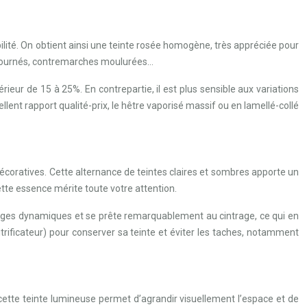
ilité. On obtient ainsi une teinte rosée homogène, très appréciée pour
s tournés, contremarches moulurées…
ieur de 15 à 25%. En contrepartie, il est plus sensible aux variations
lent rapport qualité-prix, le hêtre vaporisé massif ou en lamellé-collé
décoratives. Cette alternance de teintes claires et sombres apporte un
ette essence mérite toute votre attention.
charges dynamiques et se prête remarquablement au cintrage, ce qui en
vitrificateur) pour conserver sa teinte et éviter les taches, notamment
, cette teinte lumineuse permet d’agrandir visuellement l’espace et de