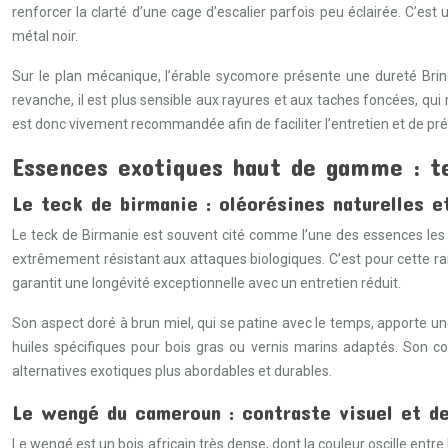
renforcer la clarté d’une cage d’escalier parfois peu éclairée. C’e
métal noir.
Sur le plan mécanique, l’érable sycomore présente une dureté Brine
revanche, il est plus sensible aux rayures et aux taches foncées, qui 
est donc vivement recommandée afin de faciliter l’entretien et de pré
Essences exotiques haut de gamme : t
Le teck de birmanie : oléorésines naturelles e
Le teck de Birmanie est souvent cité comme l’une des essences les p
extrêmement résistant aux attaques biologiques. C’est pour cette raiso
garantit une longévité exceptionnelle avec un entretien réduit.
Son aspect doré à brun miel, qui se patine avec le temps, apporte un
huiles spécifiques pour bois gras ou vernis marins adaptés. Son coû
alternatives exotiques plus abordables et durables.
Le wengé du cameroun : contraste visuel et d
Le wengé est un bois africain très dense, dont la couleur oscille entre l