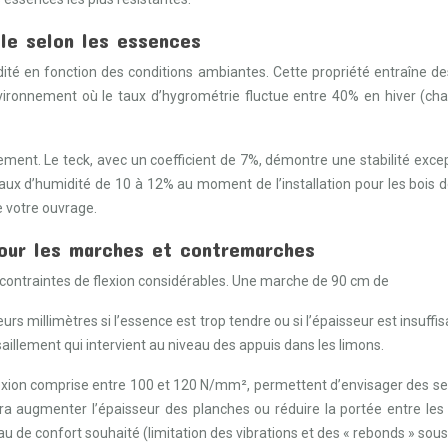
lle selon les essences
dité en fonction des conditions ambiantes. Cette propriété entraîne d
nvironnement où le taux d’hygrométrie fluctue entre 40% en hiver (cha
ement. Le teck, avec un coefficient de 7%, démontre une stabilité excep
taux d’humidité de 10 à 12% au moment de l’installation pour les bois
e votre ouvrage.
 pour les marches et contremarches
contraintes de flexion considérables. Une marche de 90 cm de
rs millimètres si l’essence est trop tendre ou si l’épaisseur est insuff
aillement qui intervient au niveau des appuis dans les limons.
lexion comprise entre 100 et 120 N/mm², permettent d’envisager des sec
a augmenter l’épaisseur des planches ou réduire la portée entre les
veau de confort souhaité (limitation des vibrations et des « rebonds » sous