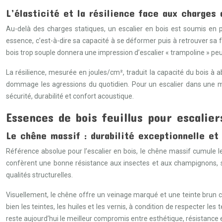
L’élasticité et la résilience face aux charges
Au-delà des charges statiques, un escalier en bois est soumis en 
essence, c’est-à-dire sa capacité à se déformer puis à retrouver sa fo
bois trop souple donnera une impression d’escalier « trampoline » pe
La résilience, mesurée en joules/cm², traduit la capacité du bois à
dommage les agressions du quotidien. Pour un escalier dans une mais
sécurité, durabilité et confort acoustique.
Essences de bois feuillus pour escalier
Le chêne massif : durabilité exceptionnelle et
Référence absolue pour l’escalier en bois, le chêne massif cumule le
confèrent une bonne résistance aux insectes et aux champignons, sa
qualités structurelles.
Visuellement, le chêne offre un veinage marqué et une teinte brun cl
bien les teintes, les huiles et les vernis, à condition de respecter
reste aujourd’hui le meilleur compromis entre esthétique, résistance e