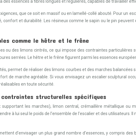
ra des essences à fibres longues et régulières, capables de travailler eff
exigences, que ce soit en massif ou en lamellé-collé abouté. Pour un esca
, confort et durabilité. Les résineux comme le sapin ou le pin peuvent
ables comme le hêtre et le frêne
 ou des limons cintrés, ce qui impose des contraintes particulières sur
rbures serrées. Le hêtre et le frêne figurent parmi les essences europé
tés, permet de réaliser des limons courbes et des marches balancées 
fort de marche agréable. Si vous envisagez un escalier sculptural occu
réalisables en toute sécurité.
 contraintes structurelles spécifiques
ux supportant les marches), limon central, crémaillère métallique ou
prendre à lui seul le poids de l’ensemble de l’escalier et des utilisateu
ermettent d’envisager un plus grand nombre d’essences, y compris des 