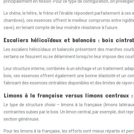
principalement en flexion. Pour ce type de configuration, on privilégie
Le chêne, le hêtre, le frêne et l’érable répondent parfaitement à ces 
chambres), ces essences offrent le meilleur compromis entre rigidité
cave), en tenant compte de leur moindre résistance à l’usure.
Escaliers hélicoïdaux et balancés : bois cintr
Les escaliers hélicoïdaux et balancés présentent des marches courbes
certains se fissurent ou se délaminent lorsqu’on leur impose des cou
Leur structure interne, combinée à un séchage et un traitement adap
bois, ces essences offrent également une bonne élasticité et un con
fabricant des essences cintrables disponibles et des limites de rayon 
Limons à la française versus limons centraux :
Le type de structure choisi – limons à la française (limons latéra
contraintes subies par le bois. Un limon central, par exemple, doit re
section généreuse.
Pour les limons à la française, les efforts sont mieux répartis et p