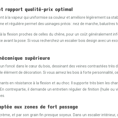
t rapport qualité-prix optimal
nt à la vapeur qui uniformise sa couleur et améliore légèrement sa stab
fine et régulière permet des usinages précis : nez de marche, balustre
à la flexion proches de celles du chêne, pour un coût généralement infér
e avant la pose. Si vous recherchez un escalier bois design avec un excel
 mécanique supérieure
run foncé dans le cœur du bois, dessinant des veines contrastées très 
e élément de décoration. Si vous aimez les bois à forte personnalité, c
ants en résistance à la flexion et au choc. Il supporte très bien les 
En contrepartie, il demande un entretien régulier de finition (huile ou 
es.
daptée aux zones de fort passage
crème, et par son grain fin presque soyeux. Dans un escalier intérieur