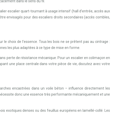
icacement dans le sens du fil.
lier escalier quart-tournant à usage intensif (hall d’entrée, accès aux
 être envisagés pour des escaliers droits secondaires (accès combles,
 le choix de l’essence. Tous les bois ne se prêtent pas au cintrage :
ennes les plus adaptées à ce type de mise en forme.
sans perte de résistance mécanique. Pour un escalier en colimaçon en
pant une place centrale dans votre pièce de vie, discutez avec votre
 marches encastrées dans un voile béton – influence directement les
rs. Il nécessite donc une essence très performante mécaniquement et une
bois exotiques denses ou des feuillus européens en lamellé-collé. Les