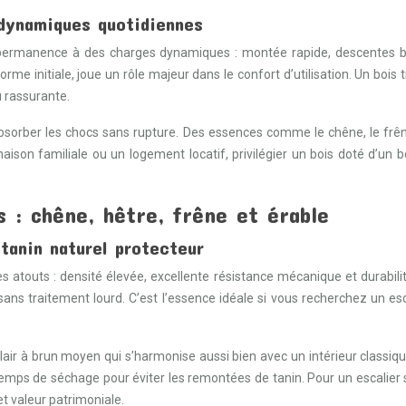
 dynamiques quotidiennes
permanence à des charges dynamiques : montée rapide, descentes bru
rme initiale, joue un rôle majeur dans le confort d’utilisation. Un bois 
u rassurante.
 absorber les chocs sans rupture. Des essences comme le chêne, le frên
on familiale ou un logement locatif, privilégier un bois doté d’un bo
s : chêne, hêtre, frêne et érable
 tanin naturel protecteur
s atouts : densité élevée, excellente résistance mécanique et durabilit
ns traitement lourd. C’est l’essence idéale si vous recherchez un esc
air à brun moyen qui s’harmonise aussi bien avec un intérieur classique
 les temps de séchage pour éviter les remontées de tanin. Pour un escal
t valeur patrimoniale.